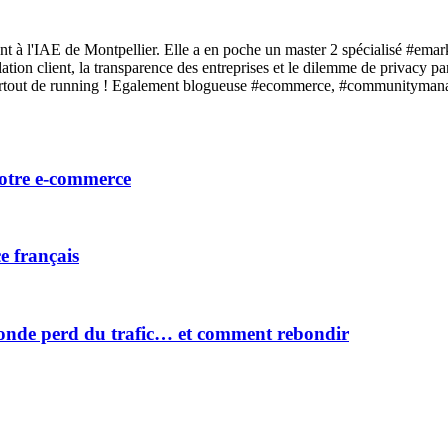
t à l'IAE de Montpellier. Elle a en poche un master 2 spécialisé #emar
relation client, la transparence des entreprises et le dilemme de privac
 surtout de running ! Egalement blogueuse #ecommerce, #communitymana
votre e-commerce
e français
onde perd du trafic… et comment rebondir