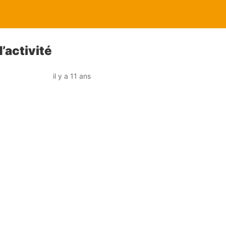
’activité
il y a 11 ans