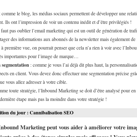
t comme le blog, les médias sociaux permettent de développer une relatio
t. Ils ont l’impression de voir un contenu inédit et d’être privilégiés !
e faut pas oublier l’email marketing qui est un outil de génération de trafic
rtager des informations aux abonnés de la newsletter mais également de 
 à première vue, on pourrait penser que cela n’a rien à voir avec l’Inb
très importantes pour l’image de marque…
a segmentation
: comme je vous l’ai déjà dit plus haut, la personnalisatio
pects en client. Vous devez donc effectuer une segmentation précise gr
ue vous allez adresser à votre cible.
me toute stratégie, l’Inbound Marketing se doit d’être analysé pour en 
 dernière étape mais pas la moindre dans votre stratégie !
ition du jour : Cannibalisation SEO
Inbound Marketing peut vous aider à améliorer votre ima
ients grâce à des étapes simples mais efficaces ! Vous n’av