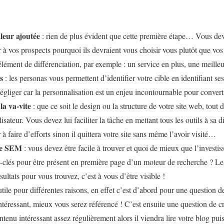
leur ajoutée
: rien de plus évident que cette première étape… Vous dev
 à vos prospects pourquoi ils devraient vous choisir vous plutôt que vos
lément de différenciation, par exemple : un service en plus, une meille
s
: les personas vous permettent d’identifier votre cible en identifiant ses
égliger car la personnalisation est un enjeu incontournable pour converti
 la va-vite
: que ce soit le design ou la structure de votre site web, tout 
lisateur. Vous devez lui faciliter la tâche en mettant tous les outils à sa 
 à faire d’efforts sinon il quittera votre site sans même l’avoir visité…
de SEM
: vous devez être facile à trouver et quoi de mieux que l’investi
lés pour être présent en première page d’un moteur de recherche ? Les
ultats pour vous trouvez, c’est à vous d’être visible !
 utile pour différentes raisons, en effet c’est d’abord pour une question
téressant, mieux vous serez référencé ! C’est ensuite une question de cré
tenu intéressant assez régulièrement alors il viendra lire votre blog pui