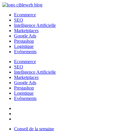
Aller
au
Ecommerce
contenu
SEO
Intelligence Artificielle
Marketplaces
Google Ads
Prestashop
Logistique
Evénements
Ecommerce
SEO
Intelligence Artificielle
Marketplaces
Google Ads
Prestashop
Logistique
Evénements
Conseil de la semaine