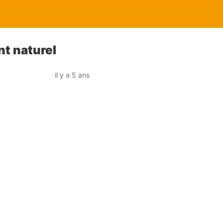
t naturel
il y a 5 ans