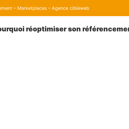
ment – Marketplaces – Agence cibleweb
urquoi réoptimiser son référencemen