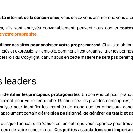
site internet
de la concurrence
, vous devez vous assurer que vous êtes
ts
, s’ils sont analysés convenablement, peuvent vous donner
toutes
de votre propre site.
liser ces sites pour analyser votre propre marché
. Si un site obtie
lés et expressions il emploie, comment il est organisé, trier les bonnes
les lois du Copyright, car un abus en cette matière ne sera pas bénéfi
es leaders
ar
identifier les principaux protagonistes
. Un bon endroit pour pratique
e correct pour votre recherche. Recherchez les grandes compagnies, 
nalyse pour identifier les marchés de niche que les principaux concu
s absolument certain
d’être bien positionné, de générer du trafic et d
uisque l’annuaire de Yahoo! est un outil que vous regardez pour trouver
me ceux de votre concurrence.
Ces petites associations sont importan