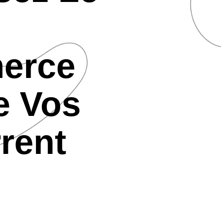
erce
e Vos
rent