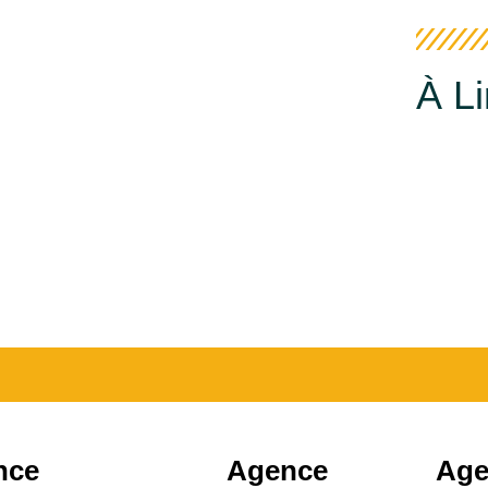
À L
nce
Agence
Age