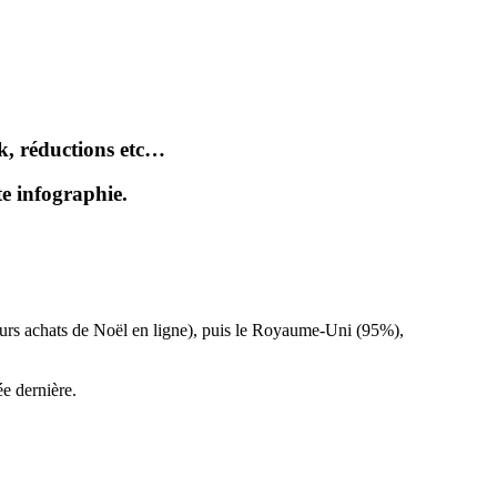
ck, réductions etc…
te infographie.
rs achats de Noël en ligne), puis le Royaume-Uni (95%),
ée dernière.