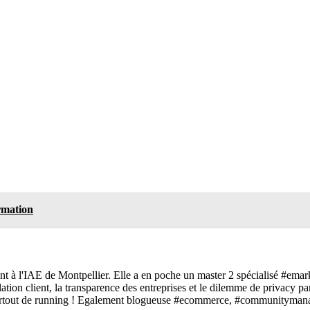
ormation
t à l'IAE de Montpellier. Elle a en poche un master 2 spécialisé #emar
relation client, la transparence des entreprises et le dilemme de privac
 surtout de running ! Egalement blogueuse #ecommerce, #communitymana