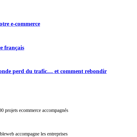
votre e-commerce
e français
onde perd du trafic… et comment rebondir
3000 projets ecommerce accompagnés
cibleweb accompagne les entreprises