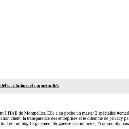
éfis, solutions et opportunités
t à l'IAE de Montpellier. Elle a en poche un master 2 spécialisé #emar
relation client, la transparence des entreprises et le dilemme de privac
 surtout de running ! Egalement blogueuse #ecommerce, #communitymana