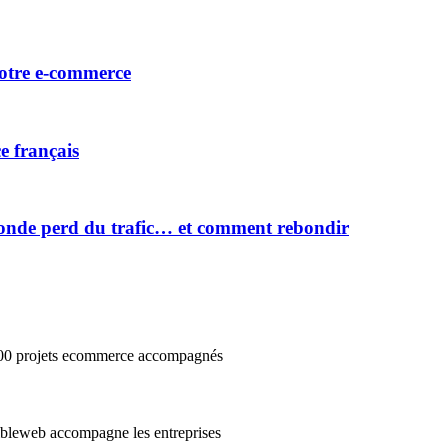
votre e-commerce
e français
onde perd du trafic… et comment rebondir
3000 projets ecommerce accompagnés
cibleweb accompagne les entreprises