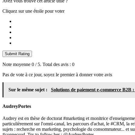
Avez vous trouvé cet article utile ?
Cliquez sur une étoile pour voter
Submit Rating
Note moyenne
0
/ 5. Total des avis :
0
Pas de vote à ce jour, soyez le premier à donner votre avis
Sur le même sujet :
Solutions de paiement e-commerce B2B : d
AudreyPortes
Audrey est en thèse de doctorat #marketing et monitrice d'enseignemen
particulièrement sur l'omni-canal, les parcours d'achat, le #CRM, la 
sujets : recherche en marketing, psychologie du consommateur... et
#connecsud. Try to follow her : @AudreyPortes