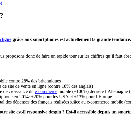
ce
 ?
 ligne
grâce aux smartphones est actuellement la grande tendance.
s proposons donc de faire un rapide tour sur les chiffres qu’il faut ab
bile contre 28% des britanniques
de site de vente en ligne (contre 18% des anglais)
me de croissance du
e-commerce
mobile (+106%) derrière l’Allemagne 
smartphone en 2014: +20% pour les USA et +13% pour l’Europe
 total des dépenses des français réalisées grâce au e-commerce mobile (co
e site est-il responsive desgin ? Est-il accessible depuis un smar