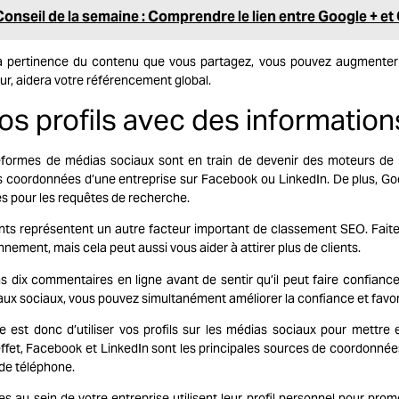
Conseil de la semaine : Comprendre le lien entre Google + e
la pertinence du contenu que vous partagez, vous pouvez augmenter
our, aidera votre référencement global.
os profils avec des informatio
teformes de médias sociaux sont en train de devenir des moteurs de r
s coordonnées d’une entreprise sur Facebook ou LinkedIn. De plus, Go
es pour les requêtes de recherche.
nts représentent un autre facteur important de classement
SEO
. Fait
nnement, mais cela peut aussi vous aider à attirer plus de clients.
ns dix commentaires en ligne avant de sentir qu’il peut faire confianc
naux sociaux, vous pouvez simultanément améliorer la confiance et favor
dée est donc d’utiliser vos profils sur les médias sociaux pour mettr
ffet, Facebook et LinkedIn sont les principales sources de coordonné
 de téléphone.
nes au sein de votre entreprise utilisent leur profil personnel pour pr