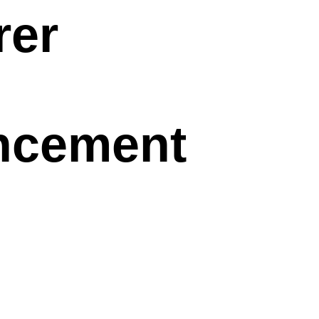
rer
ncement