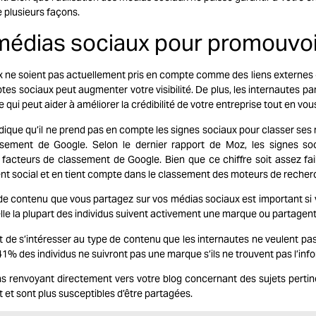
e plusieurs façons.
s médias sociaux pour promouvoi
x ne soient pas actuellement pris en compte comme des liens externes «
tes sociaux peut augmenter votre visibilité. De plus, les internautes p
ui peut aider à améliorer la crédibilité de votre entreprise tout en vous
ndique qu’il ne prend pas en compte les signes sociaux pour classer ses
ssement de Google. Selon le dernier rapport de Moz, les signes s
facteurs de classement de Google. Bien que ce chiffre soit assez fai
t social et en tient compte dans le classement des moteurs de recherche
 de contenu que vous partagez sur vos médias sociaux est important si
lle la plupart des individus suivent activement une marque ou partagent u
t de s’intéresser au type de contenu que les internautes ne veulent pas
41% des individus ne suivront pas une marque s’ils ne trouvent pas l’inf
s renvoyant directement vers votre blog concernant des sujets pertinen
t et sont plus susceptibles d’être partagées.