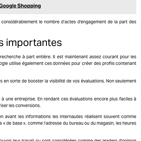
t Google Shopping
 considérablement le nombre d’actes d’engagement de la part des
ns importantes
echerche à part entière. Il est maintenant assez courant pour les
ogle utilise également ces données pour créer des profils contenant
es en sorte de booster la visibilité de vos évaluations. Non seulement
e à une entreprise. En rendant ces évaluations encore plus faciles à
iser les conversions.
e en avant les informations les internautes réalisent souvent comme
es « de base », comme l’adresse du bureau ou du magasin, les heures
omouvoir leur travail ou sont considérées comme des leaders d’opinion