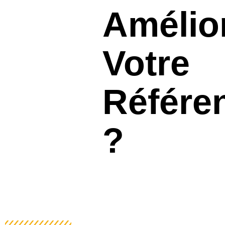
Amélio
Votre
Référe
?