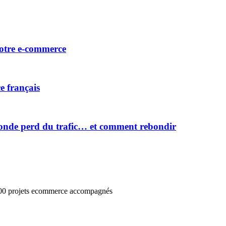
votre e-commerce
e français
onde perd du trafic… et comment rebondir
3000 projets ecommerce accompagnés