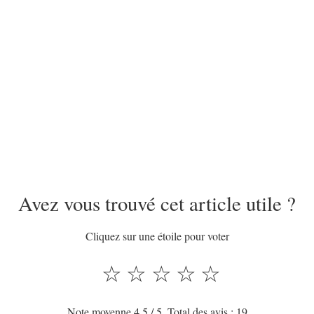
Avez vous trouvé cet article utile ?
Cliquez sur une étoile pour voter
☆
☆
☆
☆
☆
Note moyenne
4.5
/ 5. Total des avis :
19