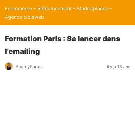
Ecommerce – Référencement – Marketplaces –
Agence cibleweb
Formation Paris : Se lancer dans
l’emailing
AudreyPortes
il y a 13 ans