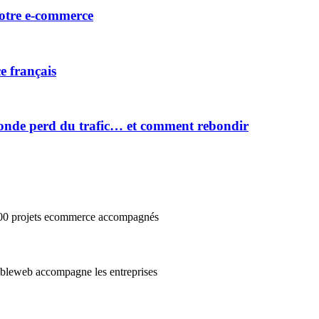
votre e-commerce
e français
onde perd du trafic… et comment rebondir
3000 projets ecommerce accompagnés
cibleweb accompagne les entreprises