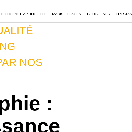
NTELLIGENCE ARTIFICIELLE
MARKETPLACES
GOOGLE ADS
PRESTA
UALITÉ
ING
PAR NOS
phie :
ssance