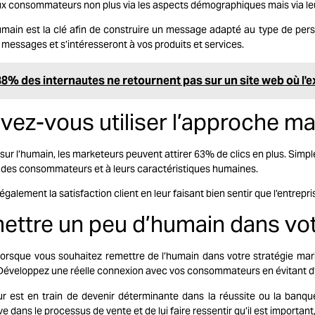
aux consommateurs non plus via les aspects démographiques mais via leu
umain est la clé afin de construire un message adapté au type de perso
messages et s’intéresseront à vos produits et services.
88% des internautes ne retournent pas sur un site web où l'e
vez-vous utiliser l’approche ma
ur l’humain, les marketeurs peuvent attirer 63% de clics en plus. Simp
é des consommateurs et à leurs caractéristiques humaines.
lement la satisfaction client en leur faisant bien sentir que l’entrepris
tre un peu d’humain dans vot
 lorsque vous souhaitez remettre de l’humain dans votre stratégie ma
e. Développez une réelle connexion avec vos consommateurs en évitant d’ê
 est en train de devenir déterminante dans la réussite ou la banque
ive dans le processus de vente et de lui faire ressentir qu’il est importa