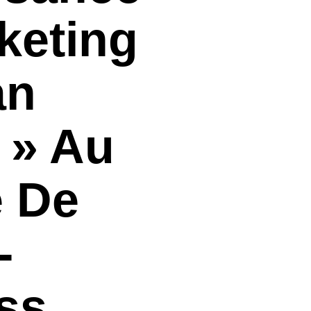
keting
an
 » Au
e De
-
ss