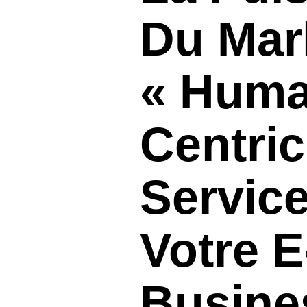
Du Mar
« Hum
Centric
Servic
Votre E
Busine