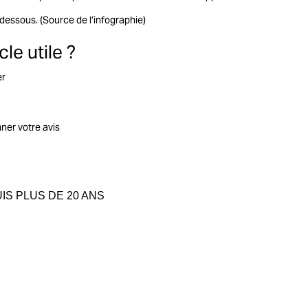
dessous. (
Source de l’infographie
)
le utile ?
er
nner votre avis
S PLUS DE 20 ANS