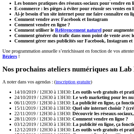
Les bonnes pratiques des réseaux-sociaux pour vendre en l
E-commerce : les pièges à éviter pour réussir ses ventes en l
Ai-je besoin d’un site internet pour me faire connaître en li
Comment vendre avec Facebook et Instagram
Comment vendre en ligne ?
Comment utiliser le
Référencement naturel
pour augmente
Comment générer du trafic dans mon point de vente avec le
Comment gérer mes publicités sur Facebook, Instagram et
Une programmation annuelle s’enrichissant en fonction de vos attentes 
Béziers
!
Nos prochains ateliers numériques au Lab 
A noter dans vos agendas : (
inscription gratuite
)
14/10/2019 / 12H30 à 13H30:
Les outils web gratuits et prat
24/10/2019 / 12H30 à 13H30:
Le web marketing pour les nu
06/11/2019 / 12H30 à 13H30:
La publicité en ligne, ça fonc
15/11/2019 / 12H30 à 13H30:
Quel site internet choisir ? (cr
22/11/2019 / 12H30 à 13H30:
Découvrir les réseaux-sociaux,
28/11/2019 / 12H30 à 13H30:
Comment vendre en ligne ?
03/12/2019 / 12H30 à 13H30:
La publicité en ligne, ça fon
12/12/2019 / 12H30 à 13H30:
Les outils web gratuits et prat