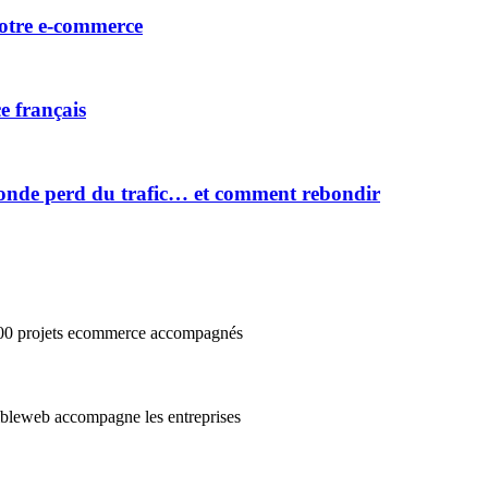
votre e-commerce
e français
onde perd du trafic… et comment rebondir
3000 projets ecommerce accompagnés
cibleweb accompagne les entreprises