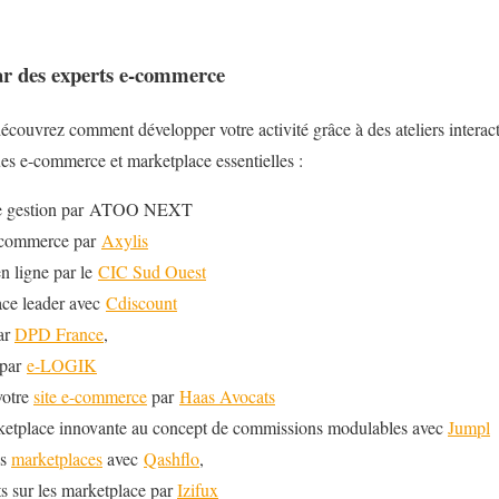
par des experts e-commerce
découvrez comment développer votre activité grâce à des ateliers interact
ues e-commerce et marketplace essentielles :
 de gestion par ATOO NEXT
e-commerce par
Axylis
n ligne par le
CIC Sud Ouest
ace leader avec
Cdiscount
ar
DPD France
,
 par
e-LOGIK
votre
site e-commerce
par
Haas Avocats
rketplace innovante au concept de commissions modulables avec
Jumpl
es
marketplaces
avec
Qashflo
,
ts sur les marketplace par
Izifux