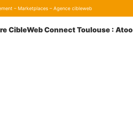
ment – Marketplaces – Agence cibleweb
re CibleWeb Connect Toulouse : Atoo