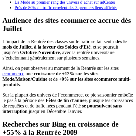
La Mode au premier rang des univers d’achat sur adCenter
Près de 80% du trafic provient des 3 premiers liens affichés
Audience des sites ecommerce accrue dès
Juillet
L’impact de la Rentrée des classes sur le trafic se fait sentir
dès le
mois de Juillet, à la faveur des Soldes d’Eté
, et se poursuit
jusqu’en
Octobre-Novembre
, avec la rentrée universitaire
s’échelonnant généralement sur plusieurs semaines.
Ainsi, on peut observer au moment de la Rentrée sur les sites
ecommerce
une
croissance de +12% sur les sites
Mode/Maison/Cuisine
et de
+9% sur les sites ecommerce multi-
produits
.
Sur la plupart des univers de l’ecommerce, ce pic saisonnier emboîte
le pas à la période des
Fêtes de fin d’année
, puisque les croissances
de requêtes et de trafic nées pendant l’été
se poursuivent sans
interruption
jusqu’en Décembre-Janvier.
Recherches sur Bing en croissance de
+55% à la Rentrée 2009