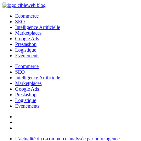
Aller
au
Ecommerce
contenu
SEO
Intelligence Artificielle
Marketplaces
Google Ads
Prestashop
Logistique
Evénements
Ecommerce
SEO
Intelligence Artificielle
Marketplaces
Google Ads
Prestashop
Logistique
Evénements
L'actualité du e-commerce analysée par notre agence