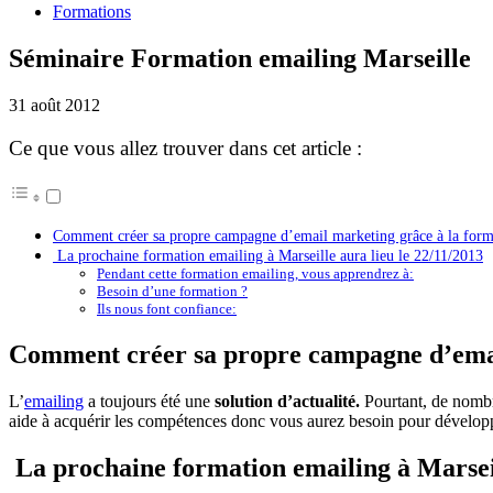
Formations
Séminaire Formation emailing Marseille
31 août 2012
Ce que vous allez trouver dans cet article :
Comment créer sa propre campagne d’email marketing grâce à la forma
La prochaine formation emailing à Marseille aura lieu le 22/11/2013
Pendant cette formation emailing, vous apprendrez à:
Besoin d’une formation ?
Ils nous font confiance:
Comment créer sa propre campagne d’email
L’
emailing
a toujours été une
solution d’actualité.
Pourtant, de nomb
aide à acquérir les compétences donc vous aurez besoin pour dévelo
La prochaine formation emailing à Marseil