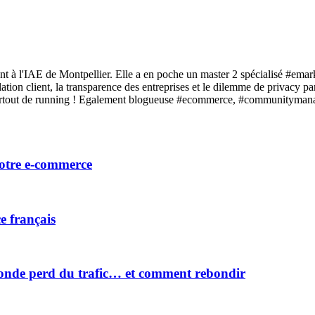
t à l'IAE de Montpellier. Elle a en poche un master 2 spécialisé #emar
relation client, la transparence des entreprises et le dilemme de privac
 surtout de running ! Egalement blogueuse #ecommerce, #communitymana
votre e-commerce
e français
onde perd du trafic… et comment rebondir