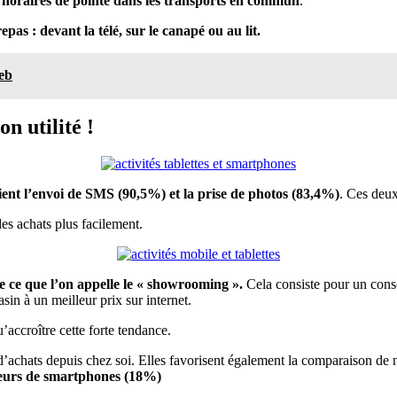
s
horaires de pointe dans les transports en commun
.
repas : devant la télé, sur le canapé ou au lit.
eb
n utilité !
ient l’envoi de SMS (90,5%) et la prise de photos (83,4%)
. Ces deux 
 des achats plus facilement.
 ce que l’on appelle le
« showrooming ».
Cela consiste pour un co
sin à un meilleur prix sur internet.
’accroître cette forte tendance.
 d’achats depuis chez soi. Elles favorisent également la comparaison de
sseurs de smartphones (18%)