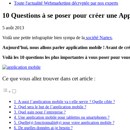
Toute l'actualité Webmarketing décryptée par nos experts
10 Questions à se poser pour créer une App
5 août 2013
Voilà une petite infographie bien sympa de la
société Nartex
.
Aujourd’hui, nous allons parler application mobile ! Avant de créer
Voilà les 10 questions les plus importantes à vous poser pour vous
Ce que vous allez trouver dans cet article :
1. A quoi l’application mobile va t-elle servir ? Quelle cible ?
2. Quel sera le but de l’application mobile ?
3. Quel gain pour l’entreprise ?
4. Une application mobile pour tablettes ou smartphones ?
5. Quelle(s) fonctionnalité(s) pour votre application mobile ?
6. De quelles données ai-je besoin ?