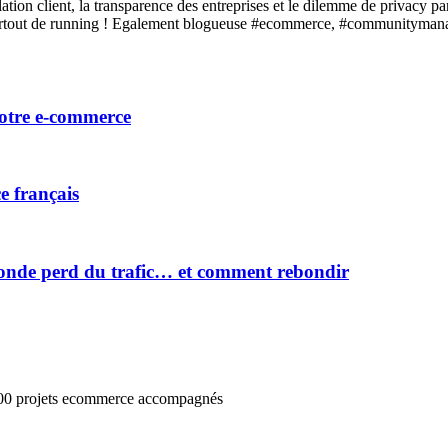
relation client, la transparence des entreprises et le dilemme de privac
 surtout de running ! Egalement blogueuse #ecommerce, #communitymana
votre e-commerce
e français
onde perd du trafic… et comment rebondir
3000 projets ecommerce accompagnés