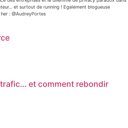
arence des entreprises et le dilemme de privacy paradox dans
ur... et surtout de running ! Egalement blogueuse
 her : @AudreyPortes
rce
trafic… et comment rebondir