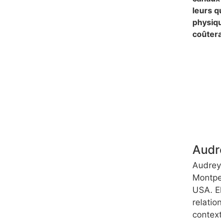
leurs q
physiqu
coûtera
Audr
Audrey
Montpel
USA. El
relatio
contex