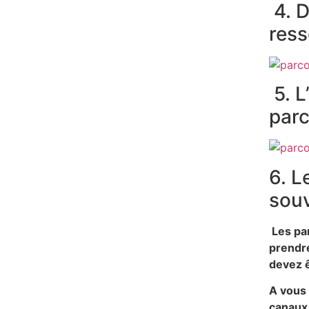
4. D
ress
5. L
parc
6. L
souv
Les par
prendre
devez ê
A vous 
canaux 