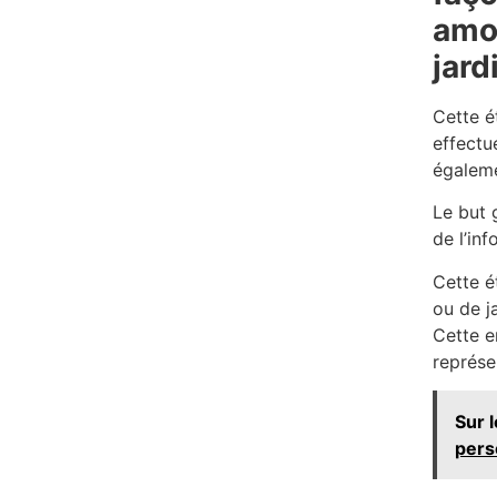
amon
jard
Cette é
effectu
égaleme
Le but 
de l’in
Cette é
ou de j
Cette e
représen
Sur 
pers