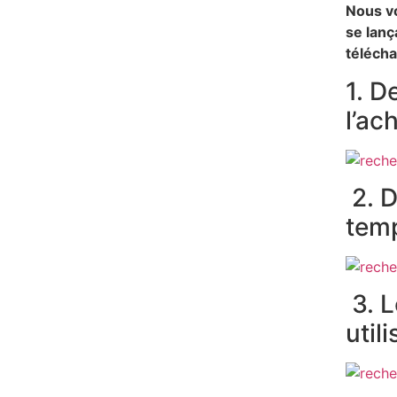
Nous vo
se lanç
télécha
1. D
l’ac
2. D
tem
3. L
util