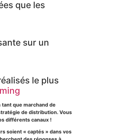
ées que les
isante sur un
éalisés le plus
en tant que marchand de
ratégie de distribution. Vous
os différents canaux !
urs soient « captés » dans vos
 cherchent des réponses à