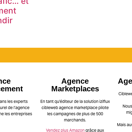
afic… et
ment
dir
nce
Agence
Age
cement
Marketplaces
Ciblew
ans les experts
En tant qu’éditeur de la solution iziflux
Nous 
rel de l’agence
cibleweb agence marketplace pilote
mig
 les entreprises
les campagnes de plus de 500
marchands.
Mais au
Vendez plus Amazon
grâce aux