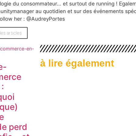
logie du consommateur... et surtout de running ! Ega
nitymanager au quotidien et sur des événements spé
follow her : @AudreyPortes
les articles
à lire également
e-
erce
:
quoi
sque)
le
e perd