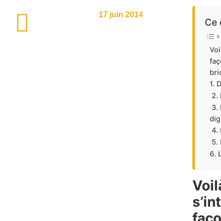
17 juin 2014
Ce 
Voi
faç
bri
1. 
2. 
3. 
dig
4. 
5. 
6. 
Voil
s’in
faço