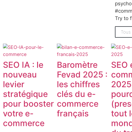
psycho
#commu
Try to 
Tous 
SEO IA : le
Baromètre
SEO 
nouveau
Fevad 2025 :
comm
levier
les chiffres
2025 
stratégique
clés du e-
pour
pour booster
commerce
(pre
votre e-
français
tout 
commerce
mond