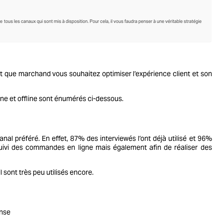
de tous les canaux qui sont mis à disposition. Pour cela, il vous faudra penser à une véritable stratégie
nt que marchand vous souhaitez optimiser l’expérience client et son
ine et offline sont énumérés ci-dessous.
 canal préféré. En effet, 87% des interviewés l’ont déjà utilisé et 96%
suivi des commandes en ligne mais également afin de réaliser des
l sont très peu utilisés encore.
onse