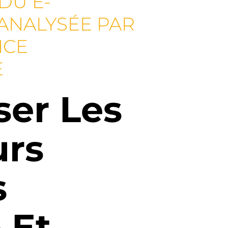
 DU E-
ANALYSÉE PAR
NCE
E
ser Les
urs
s
 Et