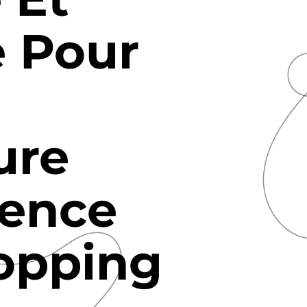
e Pour
ure
ience
opping