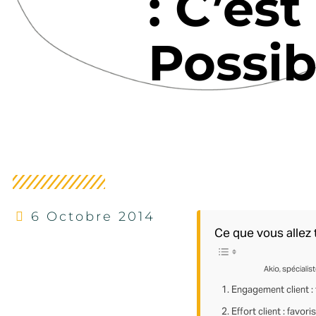
: C’est
Possib
6 Octobre 2014
Ce que vous allez t
Akio, spécialist
1. Engagement client : 
2. Effort client : favori