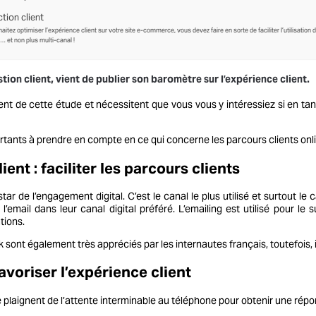
ction client
aitez optimiser l’expérience client sur votre site e-commerce, vous devez faire en sorte de faciliter l’utilisation 
 et non plus multi-canal !
estion client, vient de publier son baromètre sur l’expérience client.
nt de cette étude et nécessitent que vous vous y intéressiez si en ta
rtants à prendre en compte en ce qui concerne les parcours clients onl
ent : faciliter les parcours clients
star de l’engagement digital. C’est le canal le plus utilisé et surtout le
l’email dans leur canal digital préféré. L’
emailing
est utilisé pour le 
tions.
k sont également très appréciés par les internautes français, toutefois, i
 favoriser l’expérience client
 plaignent de l’attente interminable au téléphone pour obtenir une rép