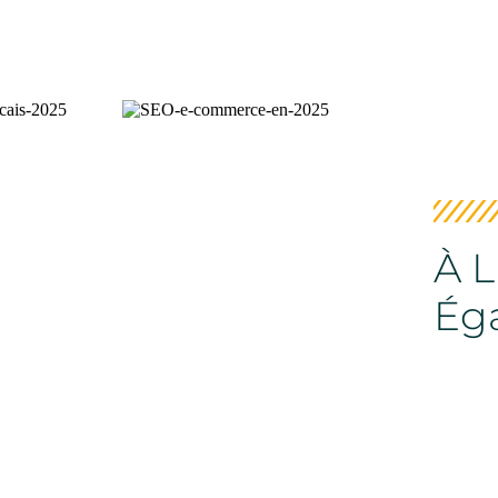
À L
Ég