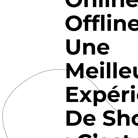
Offlin
Une
Meille
Expér
De Sh