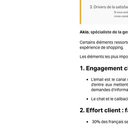
3. Drivers de la satisfa
Si vous souh
cross-canal…
Akio
, spécialiste de la g
Certains éléments ressorte
expérience de shopping.
Les éléments les plus impo
1. Engagement cli
L’email est le canal 
d’entre eux mettent 
demandes d’informa
Le chat et le callbac
2. Effort client :
30% des français se