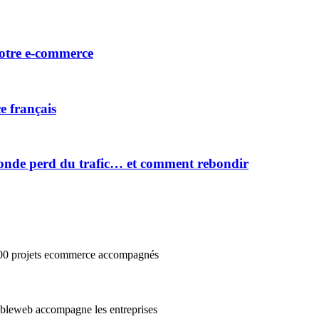
votre e-commerce
e français
onde perd du trafic… et comment rebondir
3000 projets ecommerce accompagnés
cibleweb accompagne les entreprises