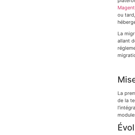
platefo
Magent
ou tard
héberg
La migr
allant 
régleme
migrati
Mise
La prem
de la t
l’intégr
modules
Évol