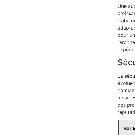
Une aut
croissan
trafic 
adaptab
pour un
l’archi
expérie
Sécu
La sécu
évoluen
confian
mesures
des pra
réputati
Sur 