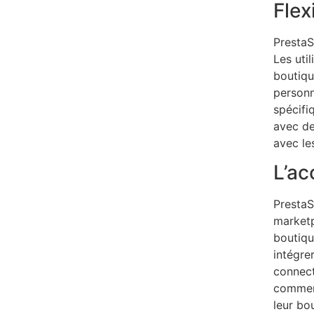
Flex
PrestaS
Les util
boutiqu
personn
spécifi
avec de
avec le
L’ac
PrestaS
marketp
boutiqu
intégre
connect
commerc
leur bo