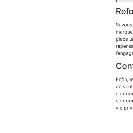
Refo
Si vous
marque,
place u
repensa
l’engag
Conf
Enfin, 
de
vent
conform
conform
vie priv