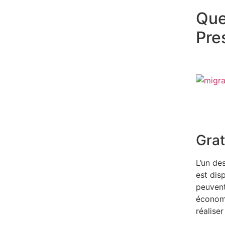
Que
Pre
Grat
L’un de
est dis
peuvent
économi
réalise