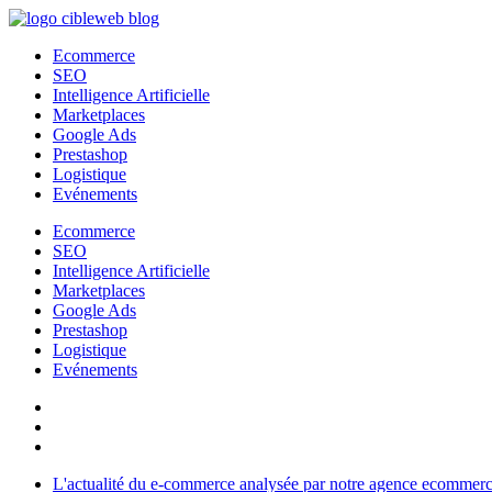
Aller
au
Ecommerce
contenu
SEO
Intelligence Artificielle
Marketplaces
Google Ads
Prestashop
Logistique
Evénements
Ecommerce
SEO
Intelligence Artificielle
Marketplaces
Google Ads
Prestashop
Logistique
Evénements
L'actualité du e-commerce analysée par notre agence ecommer