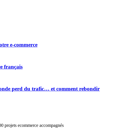
votre e-commerce
e français
onde perd du trafic… et comment rebondir
3000 projets ecommerce accompagnés