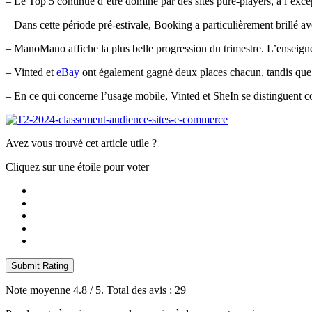
– Le Top 5 continue d’être dominé par des sites pure-players, à l’exce
– Dans cette période pré-estivale, Booking a particulièrement brillé a
– ManoMano affiche la plus belle progression du trimestre. L’enseigne a
– Vinted et
eBay
ont également gagné deux places chacun, tandis que
– En ce qui concerne l’usage mobile, Vinted et SheIn se distinguent co
Avez vous trouvé cet article utile ?
Cliquez sur une étoile pour voter
Submit Rating
Note moyenne
4.8
/ 5. Total des avis :
29