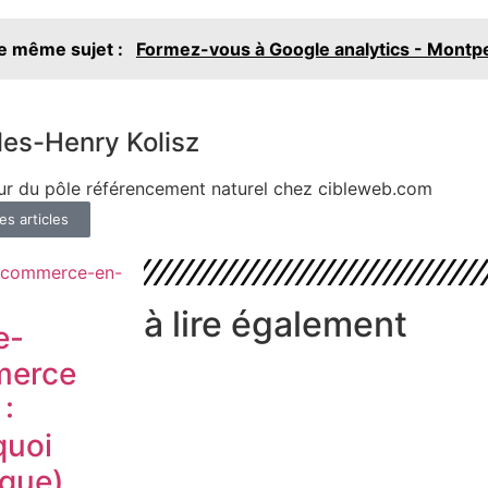
le même sujet :
Formez-vous à Google analytics - Montpe
les-Henry Kolisz
ur du pôle référencement naturel chez cibleweb.com
es articles
à lire également
e-
erce
:
quoi
sque)