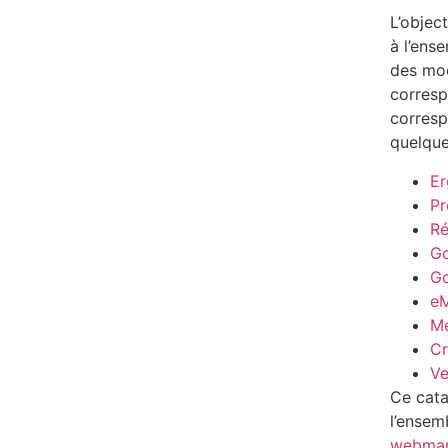
L’objec
à l’ens
des mod
corresp
corresp
quelque
E
Pr
Ré
Go
G
eM
Mé
Cr
Ve
Ce cata
l’ensemb
webmar