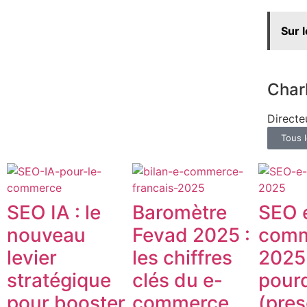
Sur 
Char
Directe
Tous l
SEO IA : le
Baromètre
SEO 
nouveau
Fevad 2025 :
comm
levier
les chiffres
2025 
stratégique
clés du e-
pour
pour booster
commerce
(pre