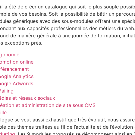
tif a été de créer un catalogue qui soit le plus souple possi
emble de vos besoins. Soit la possibilité de bâtir un parcou
ules génériques avec des sous-modules offrant une spécia
ondant aux capacités professionnelles des métiers du we
ond de manière générale à une journée de formation, initia
s exceptions près.
rgonomie
omotion online
férencement
ogle Analytics
oogle Adwords
ailing
dias et réseaux sociaux
éation et administration de site sous CMS
ille
logue se veut aussi exhaustif que très évolutif, nous assur
le des thèmes traitées au fil de l’actualité et de l’évolution
keting
. Les 9 modules proposés se décomposent ainsi en 