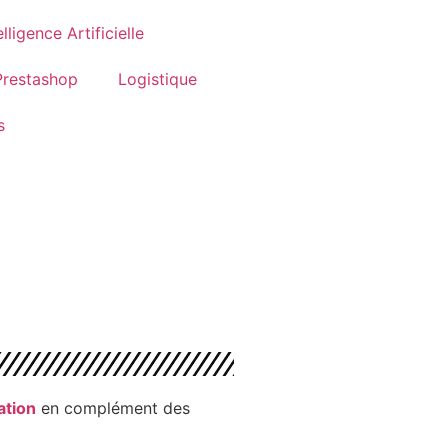
elligence Artificielle
Prestashop
Logistique
s
ation
en complément des