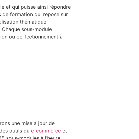
ble et qui puisse ainsi répondre
rs de formation qui repose sur
lisation thématique
b. Chaque sous-module
tion ou perfectionnement à
erons une mise à jour de
 des outils du
e-commerce
et
25 sous-modules à l’heure