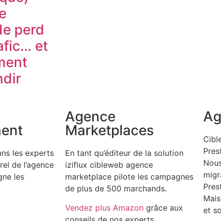
le
e perd
afic… et
ment
dir
Agence
Ag
ment
Marketplaces
Cibl
Pres
ns les experts
En tant qu’éditeur de la solution
Nous
el de l’agence
iziflux cibleweb agence
migr
ne les
marketplace pilote les campagnes
Pres
de plus de 500 marchands.
Mais
Vendez plus Amazon
grâce aux
et s
conseils de nos experts