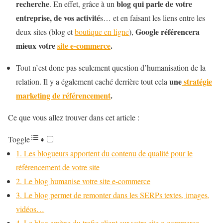
recherche
blog qui parle de votre
. En effet, grâce à un
entreprise, de vos activité
s… et en faisant les liens entre les
Google référencera
deux sites (blog et
boutique en ligne
),
mieux votre
site e-commerce
.
Tout n’est donc pas seulement question d’humanisation de la
une
stratégie
relation. Il y a également caché derrière tout cela
marketing de référencement
.
Ce que vous allez trouver dans cet article :
Toggle
1. Les blogueurs apportent du contenu de qualité pour le
référencement de votre site
2. Le blog humanise votre site e-commerce
3. Le blog permet de remonter dans les SERPs textes, images,
vidéos…
4. Le blog amène du trafic client sur votre site e-commerce