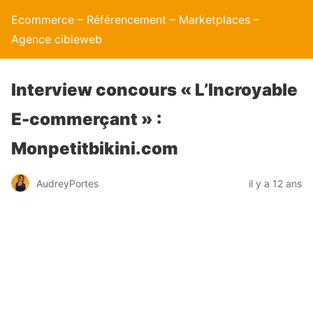
Ecommerce – Référencement – Marketplaces –
Agence cibleweb
Interview concours « L’Incroyable
E-commerçant » :
Monpetitbikini.com
AudreyPortes
il y a 12 ans