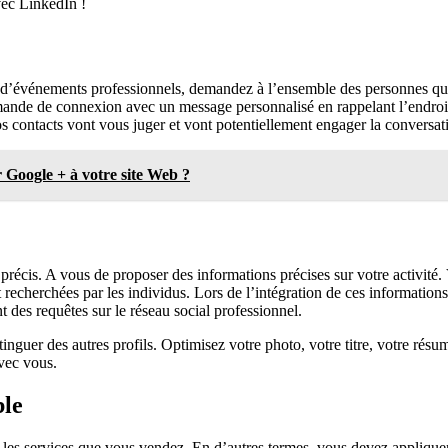
vec LinkedIn !
s d’événements professionnels, demandez à l’ensemble des personnes qu
mande de connexion avec un message personnalisé en rappelant l’endroi
os contacts vont vous juger et vont potentiellement engager la conversa
 Google + à votre site Web ?
 précis. A vous de proposer des informations précises sur votre activité. Vo
 recherchées par les individus. Lors de l’intégration de ces informations,
t des requêtes sur le réseau social professionnel.
nguer des autres profils. Optimisez votre photo, votre titre, votre ré
avec vous.
ble
u les services que vous vendez. En d’autres termes, vous devez appliq