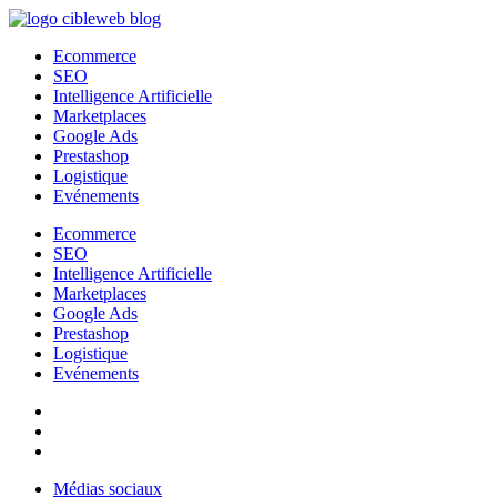
Aller
au
Ecommerce
contenu
SEO
Intelligence Artificielle
Marketplaces
Google Ads
Prestashop
Logistique
Evénements
Ecommerce
SEO
Intelligence Artificielle
Marketplaces
Google Ads
Prestashop
Logistique
Evénements
Médias sociaux