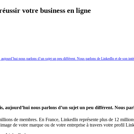
réussir votre business en ligne
, aujourd’hui nous parlons d’un sujet un peu différent. Nous parlons de LinkedIn et de son inté
is, aujourd’hui nous parlons d’un sujet un peu différent. Nous par
millions de membres. En France, LinkedIn représente plus de 12 millions
image de votre marque ou de votre entreprise à travers votre profil Lin