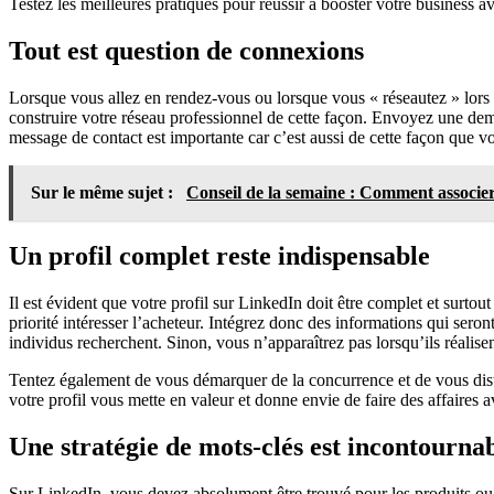
Testez les meilleures pratiques pour réussir à booster votre business a
Tout est question de connexions
Lorsque vous allez en rendez-vous ou lorsque vous « réseautez » lor
construire votre réseau professionnel de cette façon. Envoyez une de
message de contact est importante car c’est aussi de cette façon que v
Sur le même sujet :
Conseil de la semaine : Comment associer
Un profil complet reste indispensable
Il est évident que votre profil sur LinkedIn doit être complet et surtout
priorité intéresser l’acheteur. Intégrez donc des informations qui seront
individus recherchent. Sinon, vous n’apparaîtrez pas lorsqu’ils réalisen
Tentez également de vous démarquer de la concurrence et de vous disti
votre profil vous mette en valeur et donne envie de faire des affaires 
Une stratégie de mots-clés est incontourna
Sur LinkedIn, vous devez absolument être trouvé pour les produits o