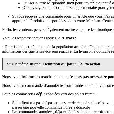
Utilisez purchase_quantity_limit pour limiter la quantit
Ou envisagez d’utiliser un flux supplémentaire pour gérer
Si vous recevez une commande pour un article que vous n’avez pl
approprié “Produits indisponibles” dans votre Merchant Center o
Enfin, les vendeurs peuvent également mettre en pause leur boutique s
Voici les recommandations reçues le 26 mars :
« En raison du confinement de la population actuel en France pour l
informerons dès que le service sera réactivé. La livraison à domicile r
Sur le même sujet :
Définition du jour : Call to action
Nous avons informé les marchands qu’il n’est pas
pas nécessaire pou
Nous avons recommandé d’annuler les commandes dont la livraison était
Pour les commandes déjà expédiées vers des points retrait :
Si le client n’a pas été pas en mesure de récupérer le colis avan
passer une nouvelle commande livrée à domicile
Les commandes annulées, déjà expédiées en point retrait seront re