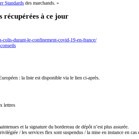
er Standards
des marchands. »
s récupérées à ce jour
n-colis-durant-le-confinement-covid-19-en-france/
conseils
ropéen : la liste est disponible via le lien ci-après.
x lettres
intenues et la signature du bordereau de dépôt n’est plus assurée.
rivilégiée / les services flex sont suspendus / la mise en instance en cas