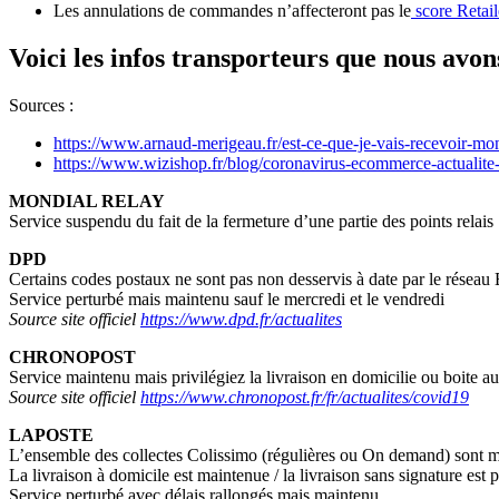
Les annulations de commandes n’affecteront pas le
score Retail
Voici les infos transporteurs que nous avon
Sources :
https://www.arnaud-merigeau.fr/est-ce-que-je-vais-recevoir-mo
https://www.wizishop.fr/blog/coronavirus-ecommerce-actualite-
MONDIAL RELAY
Service suspendu du fait de la fermeture d’une partie des points relais
DPD
Certains codes postaux ne sont pas non desservis à date par le réseau Eu
Service perturbé mais maintenu sauf le mercredi et le vendredi
Source site officiel
https://www.dpd.fr/actualites
CHRONOPOST
Service maintenu mais privilégiez la livraison en domicilie ou boite au
Source site officiel
https://www.chronopost.fr/fr/actualites/covid19
LAPOSTE
L’ensemble des collectes Colissimo (régulières ou On demand) sont ma
La livraison à domicile est maintenue / la livraison sans signature est p
Service perturbé avec délais rallongés mais maintenu