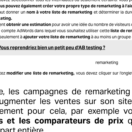
us pouvez également créer votre propre type de remarketing à l’ai
 faut donner un
nom à votre liste de remarketing
et déterminer la duré
eting.
ent
o
btenir une estimation
pour avoir une idée du nombre de visiteurs q
le compte AdWords dans lequel vous souhaitez utiliser cette
liste de r
seulement à
ajouter votre liste de remarketing
à au moins un groupe 
Vous reprendriez bien un petit peu d'AB testing ?
itez
modifier une liste de remarketing,
vous devez cliquer sur l’onglet
e, les campagnes de remarketing 
augmenter les ventes sur son sit
alement pour cela, par exemple 
s et les comparateurs de prix
q
 part entière.