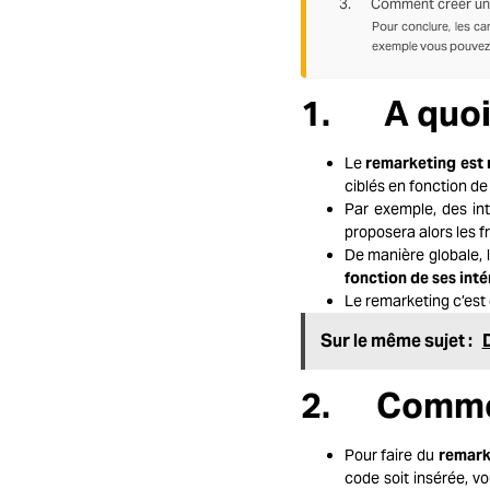
3. Comment créer une 
Pour conclure, les c
exemple vous pouvez v
1.
A quoi
Le
remarketing est 
ciblés en fonction de 
Par exemple, des int
proposera alors les 
De manière globale, 
fonction de ses inté
Le remarketing c’est 
Sur le même sujet :
D
2. Comment
Pour faire du
remark
code soit insérée, v