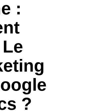
e :
nt
r Le
eting
oogle
cs ?