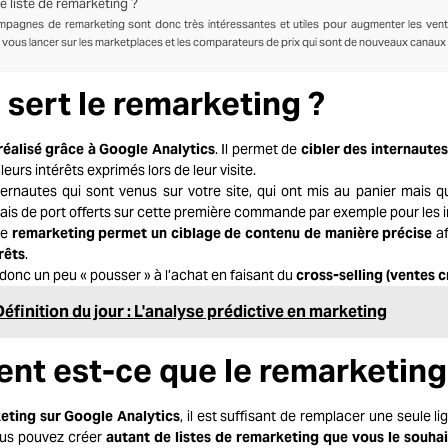
liste de remarketing ?
ampagnes de remarketing sont donc très intéressantes et utiles pour augmenter les vent
ous lancer sur les marketplaces et les comparateurs de prix qui sont de nouveaux canaux de
 sert le remarketing ?
réalisé grâce à Google Analytics
. Il permet de
cibler des internautes
leurs intérêts exprimés lors de leur visite.
ernautes qui sont venus sur votre site, qui ont mis au panier mais qui
frais de port offerts sur cette première commande par exemple pour les 
le
remarketing permet un ciblage de contenu de manière précise
af
rêts
.
donc un peu « pousser » à l’achat en faisant du
cross-selling (ventes c
éfinition du jour : L'analyse prédictive en marketing
 est-ce que le remarketing 
eting sur Google Analytics
, il est suffisant de remplacer une seule l
ous pouvez créer
autant de listes de remarketing que vous le souhai